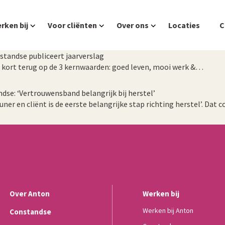
rken bij
Voor cliënten
Over ons
Locaties
C
standse publiceert jaarverslag
n kort terug op de 3 kernwaarden: goed leven, mooi werk &…
se: ‘Vertrouwensband belangrijk bij herstel’
r en cliënt is de eerste belangrijke stap richting herstel’. Dat
Over Anton
Werken bij
Werken bij Anton
Constandse