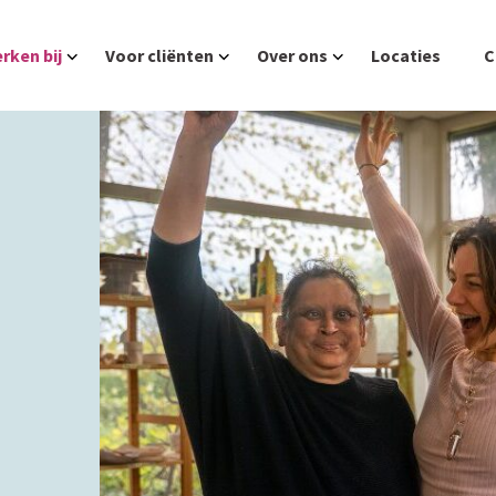
rken bij
Voor cliënten
Over ons
Locaties
C