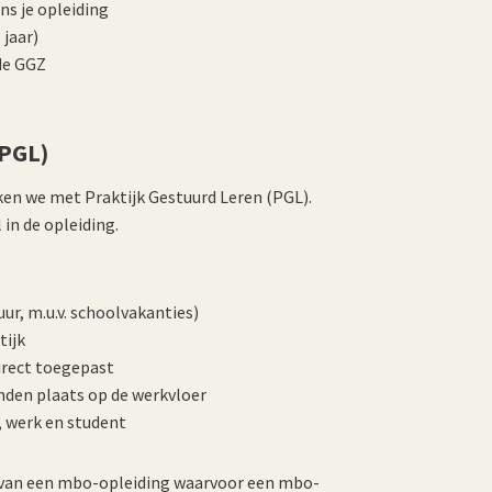
ns je opleiding
 jaar)
de GGZ
(PGL)
ken we met Praktijk Gestuurd Leren (PGL).
 in de opleiding.
uur, m.u.v. schoolvakanties)
tijk
irect toegepast
nden plaats op de werkvloer
, werk en student
l van een mbo-opleiding waarvoor een mbo-