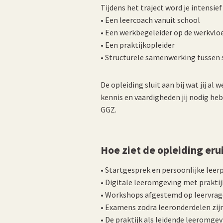
Tijdens het traject word je intensie
• Een leercoach vanuit school
• Een werkbegeleider op de werkvlo
• Een praktijkopleider
• Structurele samenwerking tussen 
De opleiding sluit aan bij wat jij a
kennis en vaardigheden jij nodig he
GGZ.
Hoe ziet de opleiding eru
• Startgesprek en persoonlijke leer
• Digitale leeromgeving met prakti
• Workshops afgestemd op leervrag
• Examens zodra leeronderdelen zij
• De praktijk als leidende leeromge