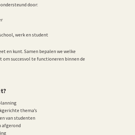
f ondersteund door:
er
school, werk en student
l weet en kunt. Samen bepalen we welke
bt om succesvol te functioneren binnen de
it?
planning
jkgerichte thema’s
en van studenten
n afgerond
ving