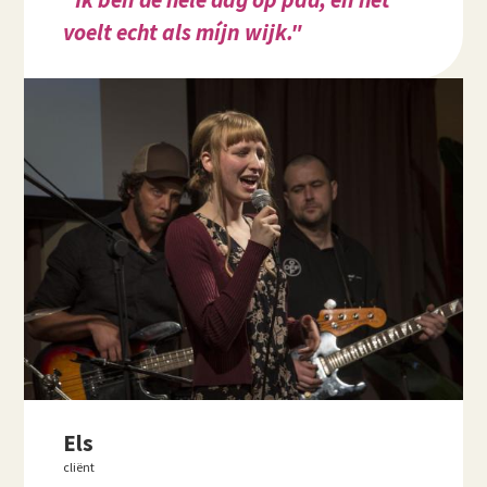
voelt echt als míjn wijk."
Els
cliënt