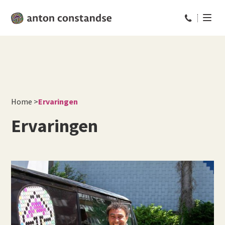
Bel ons op: 
Home
>
Ervaringen
Ervaringen