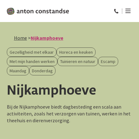
Bel ons op: 
Home
>
Nijkamphoeve
Gezelligheid met elkaar
Horeca en keuken
Met mijn handen werken
Tuinieren en natuur
Escamp
Maandag
Donderdag
Nijkamphoeve
Bij de Nijkamphoeve biedt dagbesteding een scala aan
activiteiten, zoals het verzorgen van tuinen, werken in het
theehuis en dierenverzorging.