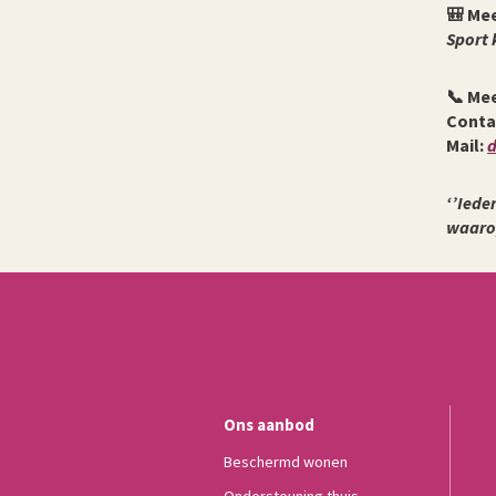
🎒
Me
Sport 
📞
Mee
Conta
Mail:
‘’Iede
waarop
Ons aanbod
Beschermd wonen