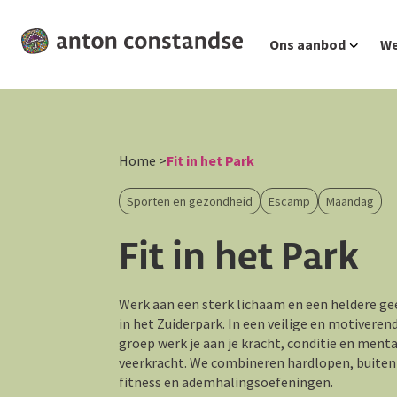
Ga
Ons aanbod
We
naar
hoofdinhoud
Home
>
Fit in het Park
Sporten en gezondheid
Escamp
Maandag
Fit in het Park
Werk aan een sterk lichaam en een heldere ge
in het Zuiderpark. In een veilige en motiveren
groep werk je aan je kracht, conditie en ment
veerkracht. We combineren hardlopen, buiten
fitness en ademhalingsoefeningen.