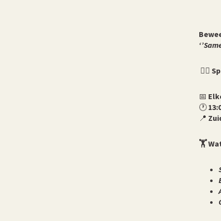
Bewee
‘’Same
🏃‍♂️
Sp
📅
El
🕐
13:
📍
Zui
🏋️
Wat