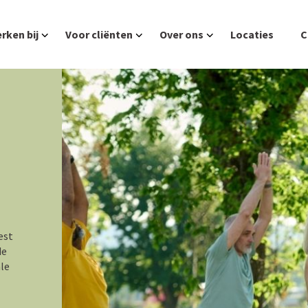
rken bij
Voor cliënten
Over ons
Locaties
C
est
de
ale