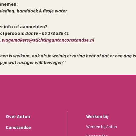
enemen:
kleding, handdoek & flesje water
r info of aanmelden?
ctpersoon:
Dante – 06 273 586 41
d.wagemakers@stichtingantonconstandse.nl
reen is welkom, ook als je weinig ervaring hebt of dat er een dag i
 je wat rustiger wilt bewegen’’
Over Anton
Werken bij
Werken bij Anton
Constandse