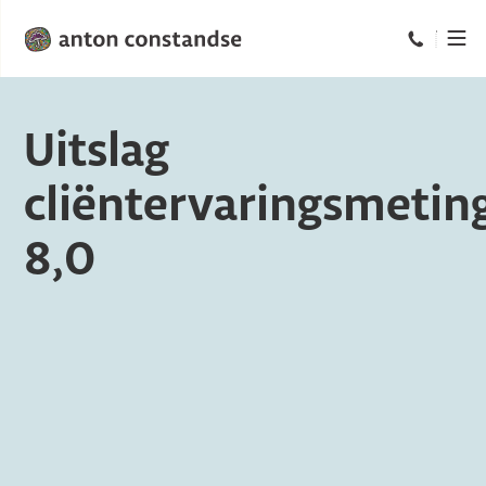
Bel ons op
Uitslag
cliëntervaringsmetin
8,0